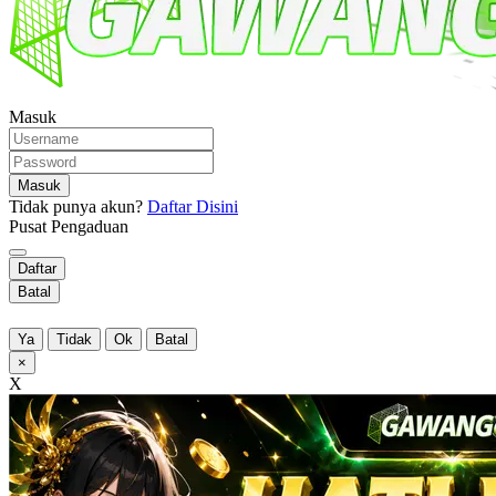
Masuk
Masuk
Tidak punya akun?
Daftar Disini
Pusat Pengaduan
Daftar
Batal
Ya
Tidak
Ok
Batal
×
X