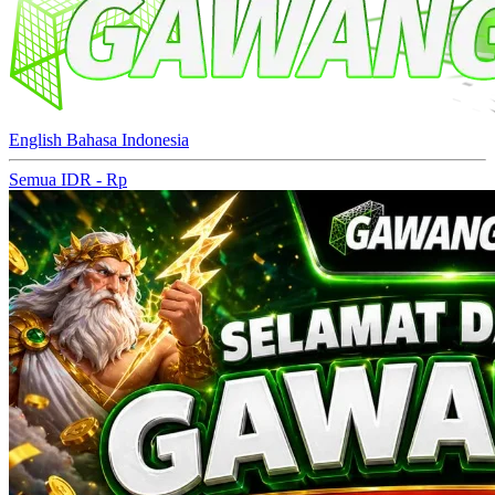
English
Bahasa Indonesia
Semua
IDR
-
Rp