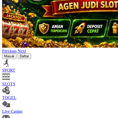
Previous
Next
Masuk
Daftar
SPORT
SLOTS
TOGEL
Live Casino