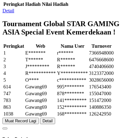
Peringkat
Hadiah
Nilai Hadiah
Detail
Tournament Global STAR GAMING
ASIA Special Event Kemerdekaan !
Peringkat
Web
Nama User
Turnover
1
E*******
r******
7366948000
2
T******
R******
6476668600
3
J*********
R******
4740406600
4
R***********
Y***********
3123372000
5
O****
c***********
3028656000
614
Gawang69
995********
176543400
747
Gawang69
878********
155047000
783
Gawang69
141*********
151472000
863
Gawang69
152*********
140886350
1038
Gawang69
168*********
126242950
Muat Record Lagi
Detail