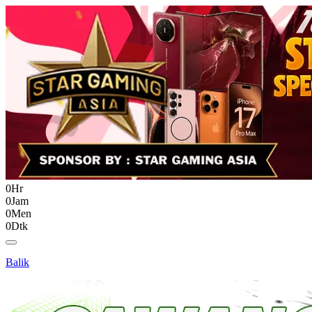
0
Hr
0
Jam
0
Men
0
Dtk
Balik