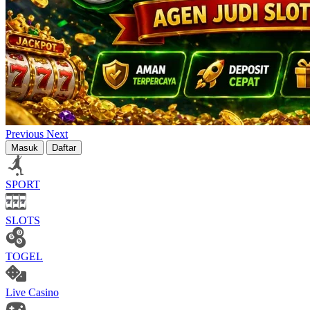
Previous
Next
Masuk
Daftar
SPORT
SLOTS
TOGEL
Live Casino