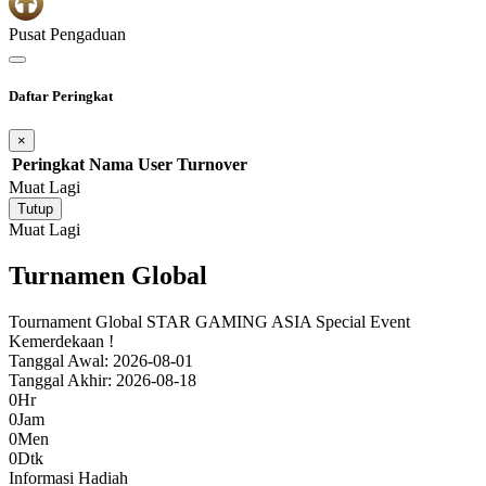
Pusat Pengaduan
Daftar Peringkat
×
Peringkat
Nama User
Turnover
Muat Lagi
Tutup
Muat Lagi
Turnamen Global
Tournament Global STAR GAMING ASIA Special Event
Kemerdekaan !
Tanggal Awal:
2026-08-01
Tanggal Akhir:
2026-08-18
0
Hr
0
Jam
0
Men
0
Dtk
Informasi Hadiah